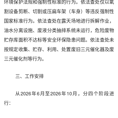
环境保护法规和强制性标准的行为。依法
查处
仅以氧
割设备剪断、切割或压扁车架（车身）等违反强制性
国家标准行为。依法查处在
露天场地
进行
拆解作业
，
油水分离设施、废液分类抽排系
统
未运行
，危险废物
贮存库面积
不
达标
等安全环保隐患问题。
依法查处未
按规定收集、贮存、利用、处置废旧三元催化器及废
三元催化剂等行为。
三
、
工作
安排
从
2026
年
6
月至
202
6
年
1
0
月，分四个阶段进
行：