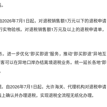
盖。
自
2026
年
7
月
1
日起，
对退税销售额
1
万元以下的退税申请
行实物验核。
对退税销售额
1
万元及以上的退
税申请单，
务。
进一步优化“即买即退”服务，推动“即买即退”异地互
旅客可以在异地口岸办结离境退税业务。统一延长各地“即
。
理。
自
2026
年
7
月
1
日起，允许海关、代理机构对退税
申请
线上确认并办理退税，实现退税全流程无纸化办理。