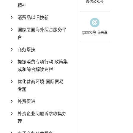
微信公众号
精神
消费品以旧换新
国家层面海外综合服务平
@国务院 我来说
台
商务帮扶
提振消费专项行动 政策集
成和综合解读专栏
优化营商环境-国际贸易
专题
外贸促进
外资企业问题诉求收集办
理