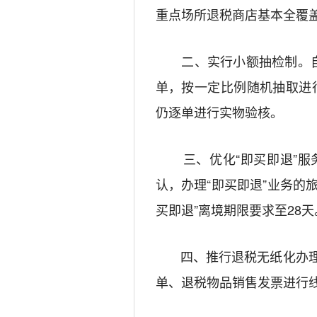
重点场所退税商店基本全覆
二、实行小额抽检制。
单，
按一定比例
随机抽取
进
仍逐
单进行
实物验核
。
三、优化“即买即退”服
认，办理“即买即退”业务的
买即退”离境期限要求
至
28
天
四、推行退税无纸化办
单、退税物品销售发票进行