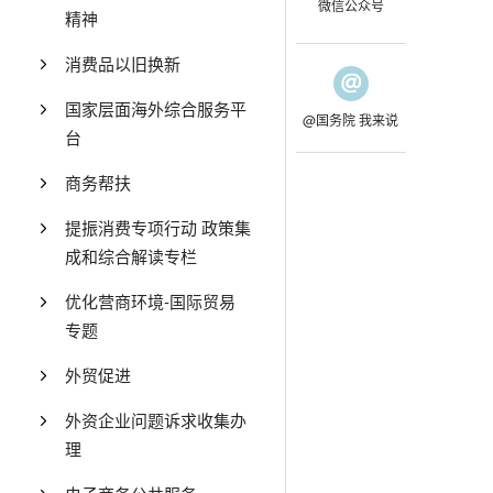
微信公众号
精神
消费品以旧换新
国家层面海外综合服务平
@国务院 我来说
台
商务帮扶
提振消费专项行动 政策集
成和综合解读专栏
优化营商环境-国际贸易
专题
外贸促进
外资企业问题诉求收集办
理