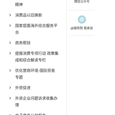
微信公众号
精神
消费品以旧换新
国家层面海外综合服务平
@国务院 我来说
台
商务帮扶
提振消费专项行动 政策集
成和综合解读专栏
优化营商环境-国际贸易
专题
外贸促进
外资企业问题诉求收集办
理