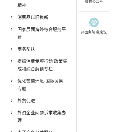
微信公众号
精神
消费品以旧换新
国家层面海外综合服务平
@国务院 我来说
台
商务帮扶
提振消费专项行动 政策集
成和综合解读专栏
优化营商环境-国际贸易
专题
外贸促进
外资企业问题诉求收集办
理