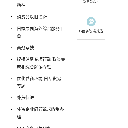
微信公众号
精神
消费品以旧换新
国家层面海外综合服务平
@国务院 我来说
台
商务帮扶
提振消费专项行动 政策集
成和综合解读专栏
优化营商环境-国际贸易
专题
外贸促进
外资企业问题诉求收集办
理