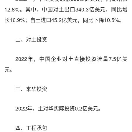
12.8
%。其中，中国对土出口
340.3
亿美元，同比增
长
16.9
%；自土进口
45.2
亿美元，同比
下降
10.5
%。
二、对土投资
2022
年，中国企业对土直接投资流量
7.5
亿美
元。
三、
来
华投资
2022
年，土对华
实际
投资
0.2亿
美元。
四、工程承包