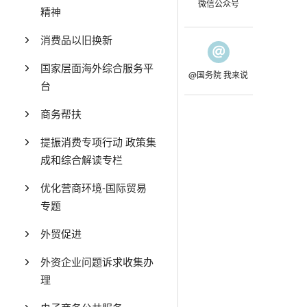
微信公众号
精神
消费品以旧换新
国家层面海外综合服务平
@国务院 我来说
台
商务帮扶
提振消费专项行动 政策集
成和综合解读专栏
优化营商环境-国际贸易
专题
外贸促进
外资企业问题诉求收集办
理