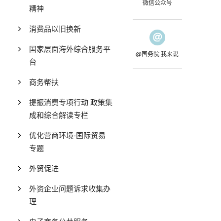
微信公众号
精神
消费品以旧换新
国家层面海外综合服务平
@国务院 我来说
台
商务帮扶
提振消费专项行动 政策集
成和综合解读专栏
优化营商环境-国际贸易
专题
外贸促进
外资企业问题诉求收集办
理