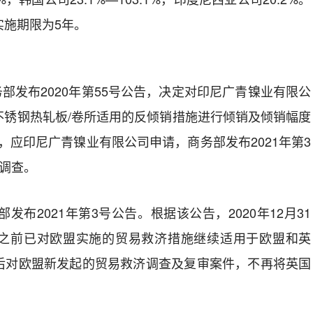
实施期限
为
5
年。
务部发布
20
20
年第
5
5
号公告，决定对印尼广青镍业有限公
不锈钢热轧板
/
卷所适用的反倾销措施进行倾销及倾销幅度
，应印尼广青镍业有限公司申请，商务部发布
20
2
1
年第
3
调查。
部发布
2021
年第
3
号公告。根据该公告，
2020
年
12
月
31
之前已对欧盟实施的贸易救济措施继续适用于欧盟和英
后对欧盟新发起的贸易救济调查及复审案件，不再将英国