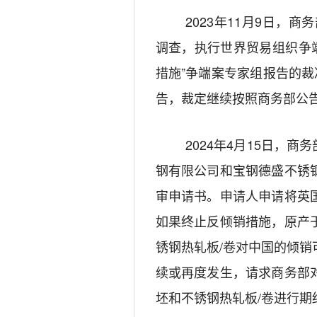
2023
年
11
月
9
日
，商务
调查
，
执行世界贸易组织争
措施
”争端案
专家组报告的裁
告，
裁定
继续按照商务部公
202
4
年
4
月
1
5
日，商务
钢有限公司和宝钢德盛不锈
审申请书
。
申请人
申请
将英
如果终止反倾销措施，原产
锈钢热轧板
/
卷对中国的倾销
续或再度发生，请求商务部
坯和不锈钢热轧板
/
卷进行期