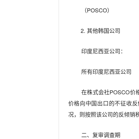
（
POSCO
）
2.
其他韩国公
司
印度尼西亚公
司：
所有
印度尼西亚
公司
在株式会社
POSCO
价
价格向中国出口的不征收反
况，则按照
该公司
的反倾销
二、复审调查期