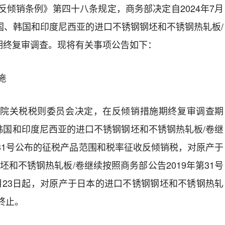
反倾销条例》第四十八条规定，商务部决定自
202
4
年
7
月
国、
韩国和印度尼西亚的进口不锈钢钢坯和不锈钢热轧板
/
期终复审调查。现将有关事项公告如下：
施
院关税税则委员会决定，在反倾销措施期终复审调查期
韩国和印度尼西亚的进口不锈钢钢坯和不锈钢热轧板
/
卷继
31
号公布的征税产品范围和税率征收反倾销税，对原产于
坯和不锈钢热轧板
/
卷继续按照商务部公告
201
9
年第
3
1
号
月
23
日起，对原产于
日本
的进口不锈钢钢坯和不锈钢热轧
终止。