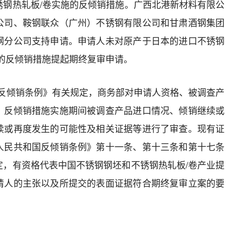
锈钢热轧板
/
卷实施的反倾销措施。广西北港新材料有限公
公司、鞍钢联众（广州）不锈钢有限公司和甘肃酒钢集团
钢分公司支持申请。
申请人
未
对
原产于
日本
的
进口
不锈钢
的反倾销措施
提起期终复审申请。
反倾销条例》有关规定，商务部对申请人资格、被调查产
、反倾销措施实施期间被调查产品进口情况、倾销继续或
续或再度发生的可能性及相关证据等进行了审查。现有证
人民共和国反倾销条例》第十一条、第十三条和第十七条
定，有资格代表中国不锈钢钢坯和不锈钢热轧板
/
卷产业提
请人的主张以及所提交的表面证据符合期终复审立案的要