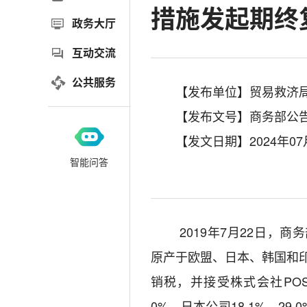
措施发起期终
政务大厅
互动交流
公共服务
【发布单位】贸易救济
【发布文号】商务部公告2
【发文日期】2024年07
智能问答
2019
年
7
月
22
日，商务
原产于欧盟、日本、韩国和
销税，
并
接受株式会社
PO
0%
，日本
公司
18.1%
—
29.0