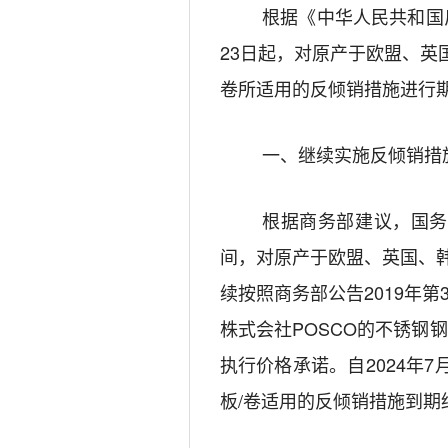
根据《中华人民共和国
2
3
日起，对原产于欧盟、
英
卷所适用的反倾销措施进行
一、继续实施反倾销措
根据商务部建议，国务
间，
对原产于欧盟、
英国、
续按照商务部公告
201
9
年第
株式会社
POSCO
的不锈钢钢
执行价格承诺。自
202
4
年
7
板
/
卷
适用
的反倾销措施
到期