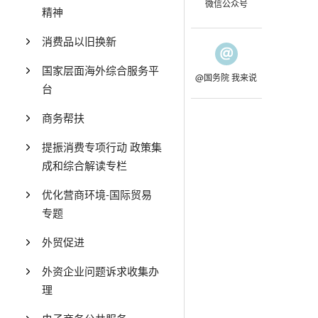
微信公众号
精神
消费品以旧换新
国家层面海外综合服务平
@国务院 我来说
台
商务帮扶
提振消费专项行动 政策集
成和综合解读专栏
优化营商环境-国际贸易
专题
外贸促进
外资企业问题诉求收集办
理