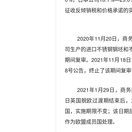
征收反倾销税和价格承诺的
20
20
年
11
月
20
日，商
司生产的进口不锈钢钢坯和
期间复审。
202
1
年
11
月
1
8
日
8
号公告，终止了该期间复审
2021
年
1
月
29
日，商务
日英国脱欧过渡期结束后，
国，实施期限不变
；该日期
作为欧盟成员国处理
。