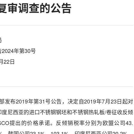
复审调查的公告
局
024年第30号
月22日
部发布
2019
年第
31
号公告，决定自
2019
年
7
月
23
日起对
印度尼西亚的进口不锈钢钢坯和不锈钢热轧板
/
卷征收反倾
SCO
提出的价格承诺
。
反倾销税率分别为欧盟
公司
43.
%
，韩国
公司
23.1%
—
103.1%
，印度尼西亚
公司
20.2%
。