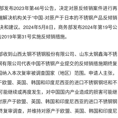
部发布
2023
年第
4
6
号公告，决定
对原反倾销案件进行
再
端解决机构关于
“中国-对原产于日本的
不锈钢产品
反倾销
决和建议。
2024
年
5
月
8
日
，
商务部发布
202
4
年第
19
号公
告
2019
年第
31
号实施反倾销措施。
部收到山西太钢不锈钢股份有限公司、山东太钢鑫海不锈
钢有限公司代表中国不锈钢产业提交的反倾销措施期终复
国纳入本次复审被调查
国家（地区）
范围
。
申请人主张，
于欧盟、
英国、
韩国和印度尼西亚的
进口
不锈钢钢坯和不
可能继续或再度发生，对中国国内产业造成的损害可能继
对原产于欧盟、
英国、
韩国和印度尼西亚的
进口
不锈钢钢
终复审调查，并维持对原产于欧盟、
英国、
韩国和印度尼