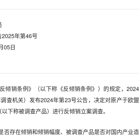
局
025年第46号
月05日
反倾销条例》（以下称《反倾销条例》）的规定，202
4
调查机关）发布202
4
年第
23
号公告，决定
对原产于
欧盟
（以下称被调查产品）进行反倾销
立案
调查。
是否存在倾销和倾销幅度、被调查产品是否对
国内
产业造