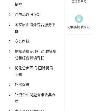
微信公众号
精神
消费品以旧换新
国家层面海外综合服务平
@国务院 我来说
台
商务帮扶
提振消费专项行动 政策集
成和综合解读专栏
优化营商环境-国际贸易
专题
外贸促进
外资企业问题诉求收集办
理