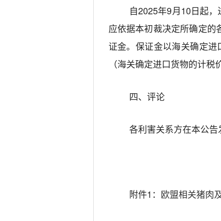
自
2025
年
9
月
10
日起，
应依据本初裁决定所确定的
证金。保证金以海关
确
定
进
（海关
确
定
进口货物
的
计
税
四、评论
各利害关系方在本公告
附件1：
欧盟相关猪肉及