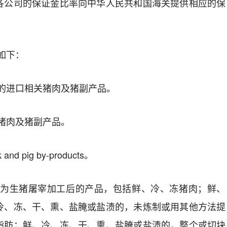
各公司的保证金比率向中华人民共和国海关提供相应的保
如下：
的进口
相关猪肉及猪副产品
。
猪肉及猪副产品
。
nd pig by-products
。
为生猪屠宰加工后的产品，包括鲜、冷、冻猪肉；鲜、
冷、冻、干、熏、盐腌或盐渍的，未炼制或用其他方法提
脂肪；鲜、冷、冻、干、熏、盐腌或盐渍的，整个或切块