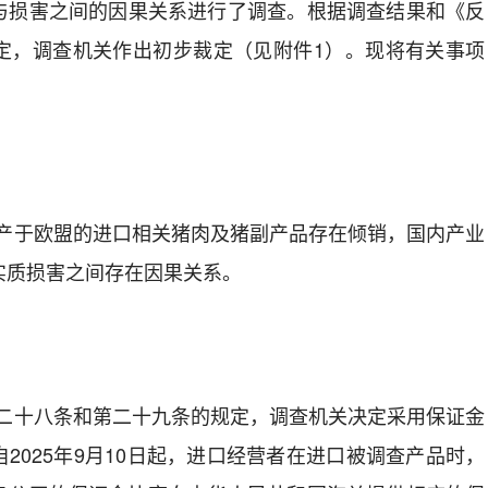
与损害之间的因果关系进行了调查。根据调查结果和《反
定，调查机关作出初步裁定
（见附件
1
）。现
将
有关事项
产于
欧盟
的
进口
相关猪肉及猪副产品
存在倾销，
国内
产业
实质损害之间存在因果关系。
二十八条和第二十九条的规定，调查机关决定采用保证金
自
2025
年
9
月
10
日起，进口经营者在进口被调查产品时，