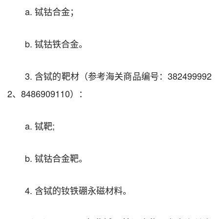
a. 铽钴合金；
b. 铽钴铁合金。
3. 含铽的靶材（参考海关商品编号：382499992
2、8486909110）：
a. 铽靶;
b. 铽钴合金靶。
4. 含铽的钕铁硼永磁材料。