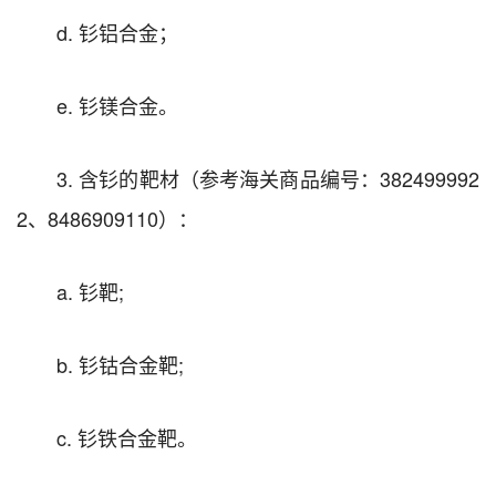
d. 钐铝合金；
e. 钐镁合金。
3. 含钐的靶材（参考海关商品编号：382499992
2、8486909110）：
a. 钐靶;
b. 钐钴合金靶;
c. 钐铁合金靶。