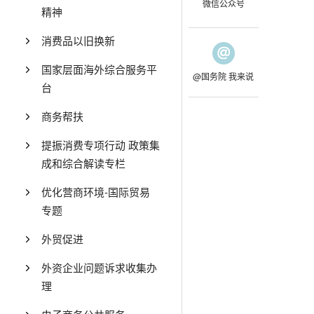
微信公众号
精神
消费品以旧换新
国家层面海外综合服务平
@国务院 我来说
台
商务帮扶
提振消费专项行动 政策集
成和综合解读专栏
优化营商环境-国际贸易
专题
外贸促进
外资企业问题诉求收集办
理