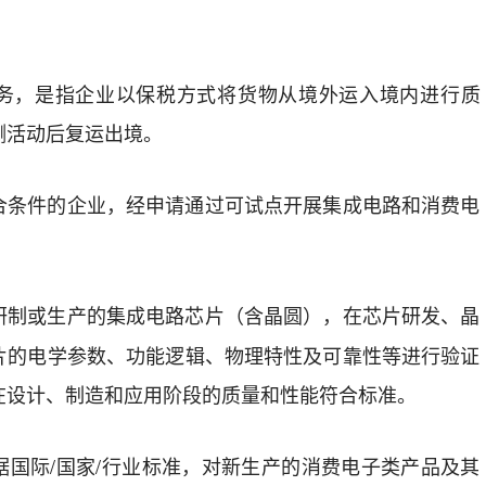
务，是指
企业
以保税方式
将
货物
从境外运入境内
进行质
测活动
后复运出境
。
合条件的
企业
，
经
申请通过
可试点
开展集成电路和消费电
研制或生产的集成电路芯片（含晶圆），在芯片研发、晶
片的电学参数、功能逻辑、物理特性及可靠性等进行验证
在设计、制造和应用阶段的质量和性能符合标准。
据国际
/
国家
/
行业标准，对新生产的消费电子类产品及其