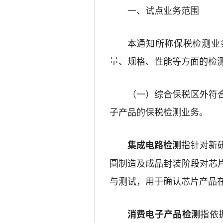
一、
试点业务范围
本
通知
所称保税
检测
业
量、规格、
性能
等方面的检
（一）
综合保税区外符
子产品的保税检测业务。
指针对新
集成电路检测
圆制造及成品封装阶段对芯
与测试，用于确认芯片产品
指依
消费电子产品检测