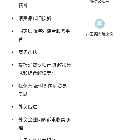
微信公众号
精神
消费品以旧换新
国家层面海外综合服务平
@国务院 我来说
台
商务帮扶
提振消费专项行动 政策集
成和综合解读专栏
优化营商环境-国际贸易
专题
外贸促进
外资企业问题诉求收集办
理