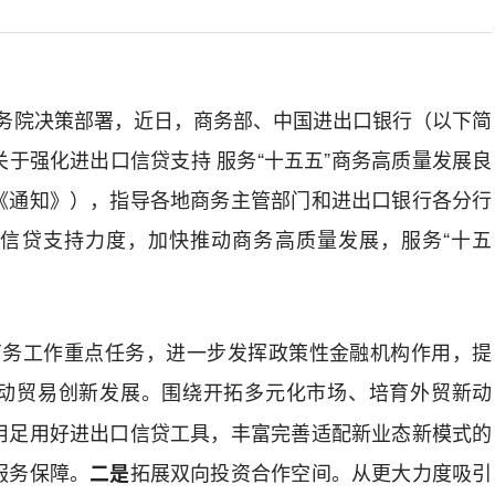
务院决策部署，近日，商务部、中国
进出口银行
（以下简
关于
强化进出口信贷支持
服务
“
十五五
”
商务高质量发展良
《通知》），指导各地商务主管部门和
进出口银行各分行
口信贷支持力度，
加快
推动
商务高质量发展，
服务
“
十五
商务
工作
重点任务，
进一步
发挥
政策性金融
机构作用
，提
动贸易创新发展。围绕开拓多元化市场、培育外贸新动
用足用好进出口信贷工具，丰富完善适配新业态新模式的
服务
保障
。
拓展双向投资合作空间。从更大力度吸引
二是