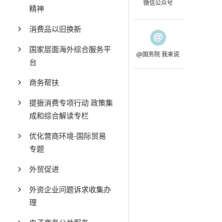
微信公众号
精神
消费品以旧换新
国家层面海外综合服务平
@国务院 我来说
台
商务帮扶
提振消费专项行动 政策集
成和综合解读专栏
优化营商环境-国际贸易
专题
外贸促进
外资企业问题诉求收集办
理