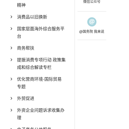
微信公众号
精神
消费品以旧换新
国家层面海外综合服务平
@国务院 我来说
台
商务帮扶
提振消费专项行动 政策集
成和综合解读专栏
优化营商环境-国际贸易
专题
外贸促进
外资企业问题诉求收集办
理