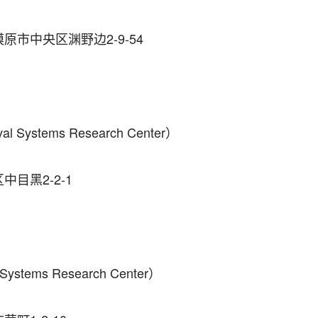
市中央区渊野边2-9-54
Systems Research Center）
目黑2-2-1
stems Research Center）