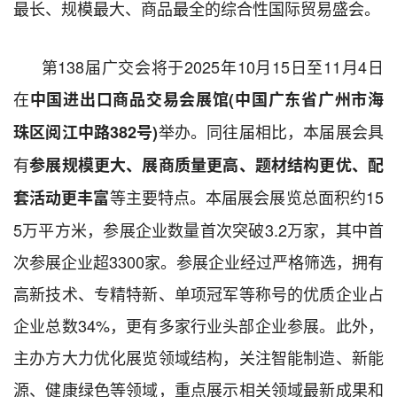
最长、规模最大、商品最全的综合性国际贸易盛会。
第
138
届广交会将于
2025
年
10
月
15
日至
11
月
4
日
在
中国进出口商品交易会展馆
(
中国广东省广州市海
举办。同往届相比，本届展会具
珠区阅江中路
382
号
)
有
参展规模更大、展商质量更高、题材结构更优、配
等主要特点。本届展会展览总面积约
15
套活动更丰富
5
万平方米，参展企业数量首次突破
3.2
万家，其中首
次参展企业超
3300
家。参展企业经过严格筛选，拥有
高新技术、专精特新、单项冠军等称号的优质企业占
企业总数
34%
，更有多家行业头部企业参展。此外，
主办方大力优化展览领域结构，关注智能制造、新能
源、健康绿色等领域，重点展示相关领域最新成果和