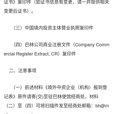
证书》复印件
（如证书信息有变更，请一并提供相关
变更后证书）。
（三）
中国境内投资主体营业执照复印件
（四）
巴林公司商业注册文件（
Company Comm
ercial Register Extract, CR
）复印件
二、注意事项
（一）
前述材料
《境外中资企业（机构）报到登
记表》
原件请
寄
(交)
至
驻巴林使馆经商处
，材料
（
二）至（四）
可
将
扫描
件
发至
经商处邮箱：
bh
@m