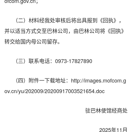
ofcom.gov.cn；
（二）
材料经我处审核后将出具报到《回执》，
并
以适当方式交
至
巴林
公司，由
巴林
公司
将《回执》
转交给国内母公司
留存
。
（三）
联系电话：
0
973
-
17827890
（四）
附件
一下载地址
：
http://images.mofcom.g
ov.cn/yu/202009/20200917003521654.doc
驻
巴林使馆
经商处
202
5
年
11月