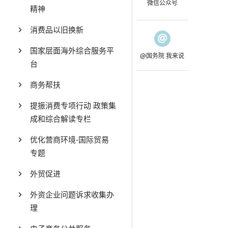
微信公众号
精神
消费品以旧换新
国家层面海外综合服务平
@国务院 我来说
台
商务帮扶
提振消费专项行动 政策集
成和综合解读专栏
优化营商环境-国际贸易
专题
外贸促进
外资企业问题诉求收集办
理