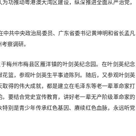
久为功推动粤港澳大湾区建设，纵深推进全面从严治党，
。
在中共中央政治局委员、广东省委书记黄坤明和省长孟凡
州考察调研。
于梅州市梅县区雁洋镇的叶剑英纪念园。在叶剑英纪念
献花篮，参观叶剑英生平事迹陈列。随后，又参观叶剑英
天取得的伟大成就，都是建立在毛泽东等老一辈革命家打
的。要结合党史宣传教育，讲好老一辈无产阶级革命家的
众特别是青少年传承红色基因、赓续红色血脉，永远听党