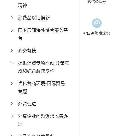
微信公众号
精神
消费品以旧换新
国家层面海外综合服务平
@国务院 我来说
台
商务帮扶
提振消费专项行动 政策集
成和综合解读专栏
优化营商环境-国际贸易
专题
外贸促进
外资企业问题诉求收集办
理