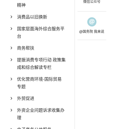
微信公众号
精神
消费品以旧换新
国家层面海外综合服务平
@国务院 我来说
台
商务帮扶
提振消费专项行动 政策集
成和综合解读专栏
优化营商环境-国际贸易
专题
外贸促进
外资企业问题诉求收集办
理