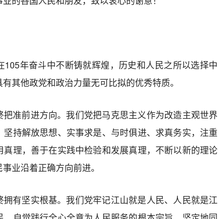
事业的各国人民和朋友，致以衷心的谢意！
在105年奋斗中不断铸就辉煌，历史和人民之所以选择中
具有其他政党和政治力量无可比拟的优秀特质。
终把准前进方向。我们党把马克思主义作为改造主观世界
，坚持解放思想、实事求是、与时俱进、求真务实，注重
用真理，善于在实践中检验和发展真理，不断以新的理论
民事业沿着正确方向前进。
终拥有坚实根基。我们党牢记江山就是人民、人民就是江
民，自觉践行全心全意为人民服务的根本宗旨，坚定地同