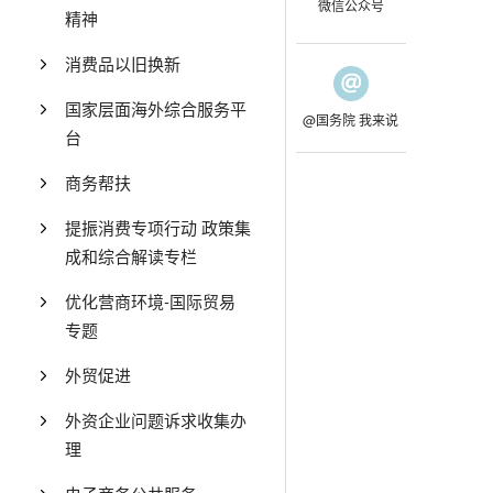
微信公众号
精神
消费品以旧换新
国家层面海外综合服务平
@国务院 我来说
台
商务帮扶
提振消费专项行动 政策集
成和综合解读专栏
优化营商环境-国际贸易
专题
外贸促进
外资企业问题诉求收集办
理