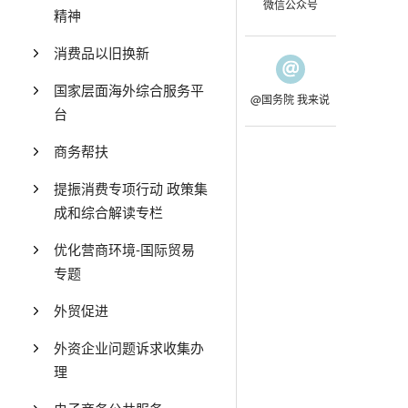
微信公众号
精神
消费品以旧换新
国家层面海外综合服务平
@国务院 我来说
台
商务帮扶
提振消费专项行动 政策集
成和综合解读专栏
优化营商环境-国际贸易
专题
外贸促进
外资企业问题诉求收集办
理