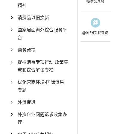
微信公众号
精神
消费品以旧换新
国家层面海外综合服务平
@国务院 我来说
台
商务帮扶
提振消费专项行动 政策集
成和综合解读专栏
优化营商环境-国际贸易
专题
外贸促进
外资企业问题诉求收集办
理