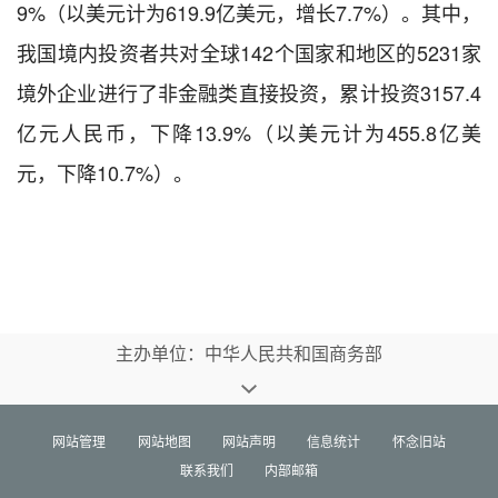
9
%
（
以美元计为
619.9
亿美元，
增长
7.7
%
）。其中，
我国境内投资者共对全球
142
个国家和地区的
5231
家
境外企业进行了非金融类直接投资，累计投资
3157.4
亿元人民币，下降
13.9%
（
以美元计为
455.8
亿美
元，下降
10.7
%
）
。
主办单位：中华人民共和国商务部
网站管理
网站地图
网站声明
信息统计
怀念旧站
联系我们
内部邮箱