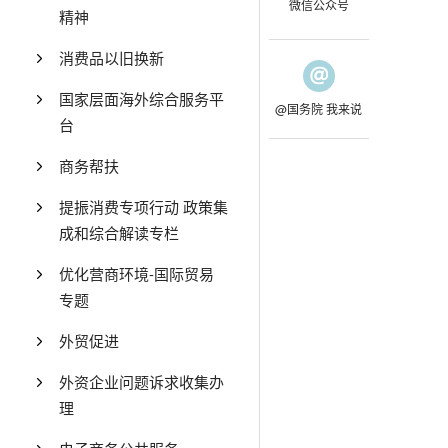
微信公众号
精神
消费品以旧换新
国家层面海外综合服务平
@国务院 我来说
台
商务帮扶
提振消费专项行动 政策集
成和综合解读专栏
优化营商环境-国际贸易
专题
外贸促进
外资企业问题诉求收集办
理