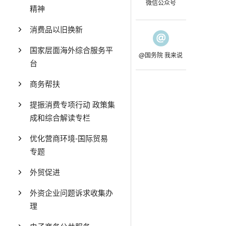
微信公众号
精神
消费品以旧换新
国家层面海外综合服务平
@国务院 我来说
台
商务帮扶
提振消费专项行动 政策集
成和综合解读专栏
优化营商环境-国际贸易
专题
外贸促进
外资企业问题诉求收集办
理