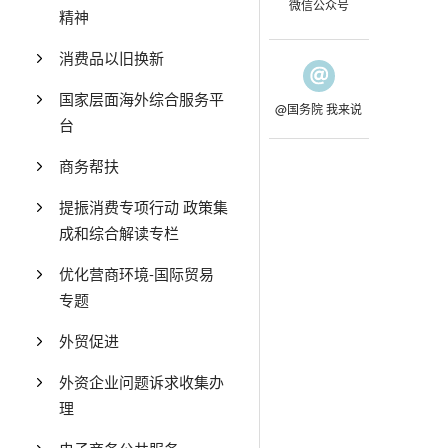
微信公众号
精神
消费品以旧换新
国家层面海外综合服务平
@国务院 我来说
台
商务帮扶
提振消费专项行动 政策集
成和综合解读专栏
优化营商环境-国际贸易
专题
外贸促进
外资企业问题诉求收集办
理