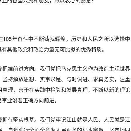
事业的各国人民和朋友，致以衷心的谢意！
在105年奋斗中不断铸就辉煌，历史和人民之所以选择中
具有其他政党和政治力量无可比拟的优秀特质。
终把准前进方向。我们党把马克思主义作为改造主观世界
，坚持解放思想、实事求是、与时俱进、求真务实，注重
用真理，善于在实践中检验和发展真理，不断以新的理论
民事业沿着正确方向前进。
终拥有坚实根基。我们党牢记江山就是人民、人民就是江
民，自觉践行全心全意为人民服务的根本宗旨，坚定地同