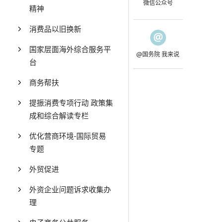
微信公众号
精神
消费品以旧换新
国家层面海外综合服务平
@国务院 我来说
台
商务帮扶
提振消费专项行动 政策集
成和综合解读专栏
优化营商环境-国际贸易
专题
外贸促进
外资企业问题诉求收集办
理