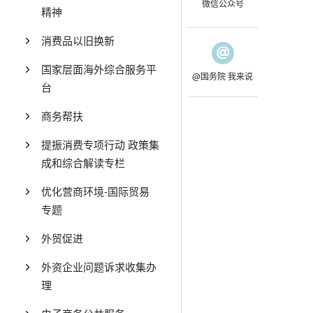
微信公众号
精神
消费品以旧换新
国家层面海外综合服务平
@国务院 我来说
台
商务帮扶
提振消费专项行动 政策集
成和综合解读专栏
优化营商环境-国际贸易
专题
外贸促进
外资企业问题诉求收集办
理