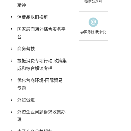
微信公众号
精神
消费品以旧换新
国家层面海外综合服务平
@国务院 我来说
台
商务帮扶
提振消费专项行动 政策集
成和综合解读专栏
优化营商环境-国际贸易
专题
外贸促进
外资企业问题诉求收集办
理