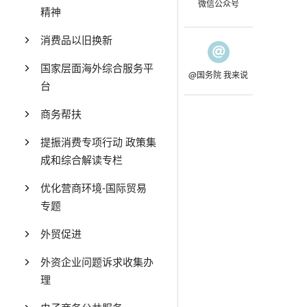
微信公众号
精神
消费品以旧换新
国家层面海外综合服务平
@国务院 我来说
台
商务帮扶
提振消费专项行动 政策集
成和综合解读专栏
优化营商环境-国际贸易
专题
外贸促进
外资企业问题诉求收集办
理