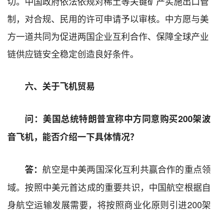
切。中国政府依法依规对稀土等关键矿产实施出口管
制，对合规、民用的许可申请予以审核。中方愿与美
方一道共同为促进两国企业互利合作、保障全球产业
链供应链安全稳定创造良好条件。
六、关于飞机贸易
问：
美国总统特朗普宣称中方同意购买200架波
音飞机，能否介绍一下具体情况？
航空是中美两国深化互利共赢合作的重点领
答：
域。按照中美元首达成的重要共识，中国航空根据自
身航空运输发展需要，将按照商业化原则引进200架