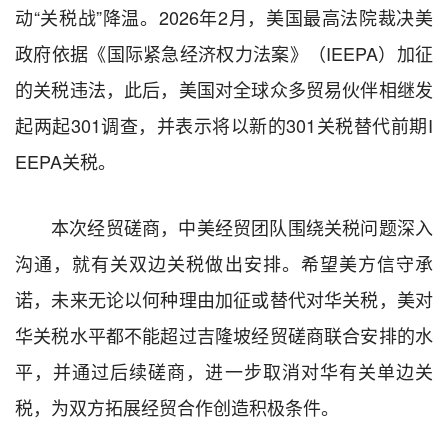
动“关税战”降温。2026年2月，美国最高法院裁决美
政府依据《国际紧急经济权力法案》（IEEPA）加征
的关税违法，此后，美国对全球众多贸易伙伴相继发
起两起301调查，并表示将以新的301关税替代前期I
EEPA关税。
本次经贸磋商，中美经贸团队围绕关税问题深入
沟通，就有关双边关税做出安排。希望美方信守承
诺，未来无论以何种理由加征或替代对华关税，美对
华关税水平都不能超过吉隆坡经贸磋商联合安排的水
平，并通过后续磋商，进一步取消对华有关单边关
税，为双方拓展经贸合作创造积极条件。