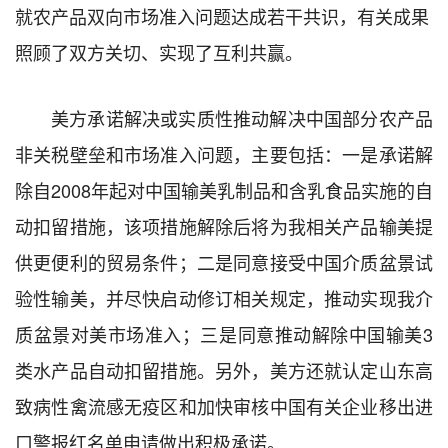
就农产品双向市场准入问题达成若干共识，有关成果
照顾了双方关切、实现了互利共赢。
美方承诺解决或实质性推动解决中国部分农产品
非关税壁垒和市场准入问题，主要包括：一是承诺解
除自2008年起对中国输美乳制品和含乳食品实施的自
动扣留措施，该项措施解除后将为我相关产品输美提
供更便利的贸易条件；二是同意接受中国介质盆景试
验性输美，并尽快启动修订相关规定，推动实现我介
质盆景对美市场准入；三是同意推动解除中国输美3
类水产品自动扣留措施。另外，美方还就认定山东高
致病性禽流感无疫区和加快审核中国有关企业移出进
口警报红名单申请做出积极承诺。