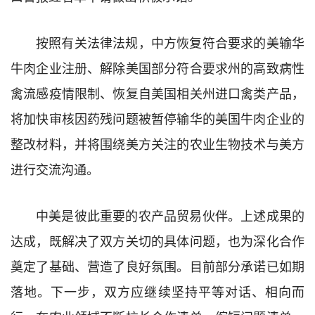
按照有关法律法规，中方恢复符合要求的美输华
牛肉企业注册、解除美国部分符合要求州的高致病性
禽流感疫情限制、恢复自美国相关州进口禽类产品，
将加快审核因药残问题被暂停输华的美国牛肉企业的
整改材料，并将围绕美方关注的农业生物技术与美方
进行交流沟通。
中美是彼此重要的农产品贸易伙伴。上述成果的
达成，既解决了双方关切的具体问题，也为深化合作
奠定了基础、营造了良好氛围。目前部分承诺已如期
落地。下一步，双方应继续坚持平等对话、相向而