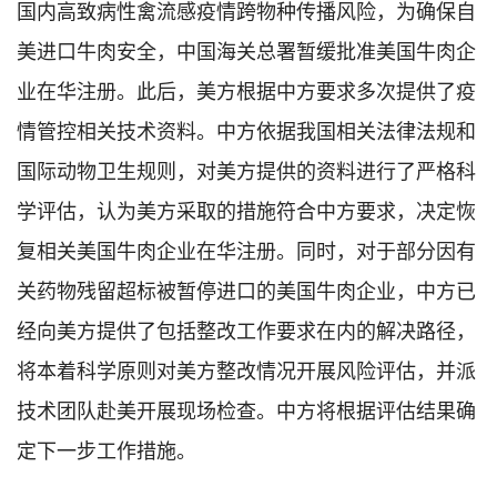
国内高致病性禽流感疫情跨物种传播风险，为确保自
美进口牛肉安全，中国海关总署暂缓批准美国牛肉企
业在华注册。此后，美方根据中方要求多次提供了疫
情管控相关技术资料。中方依据我国相关法律法规和
国际动物卫生规则，对美方提供的资料进行了严格科
学评估，认为美方采取的措施符合中方要求，决定恢
复相关美国牛肉企业在华注册。同时，对于部分因有
关药物残留超标被暂停进口的美国牛肉企业，中方已
经向美方提供了包括整改工作要求在内的解决路径，
将本着科学原则对美方整改情况开展风险评估，并派
技术团队赴美开展现场检查。中方将根据评估结果确
定下一步工作措施。