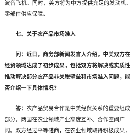
波音飞机。同时，美方将为中方提供充足的发动机、
零部件供应保障。
七、关于农产品市场准入
问：
近日，商务部新闻发言人介绍，中美双方在
经贸领域达成了初步成果，包括双方将解决或实质性
推动解决部分农产品非关税壁垒和市场准入问题，能
否介绍一下具体情况？
农产品贸易合作是中美经贸关系的重要组成
答：
部分。两国在农业领域产业高度互补、合作空间广
阔。双方经过平等磋商，在农业领域取得积极成果，