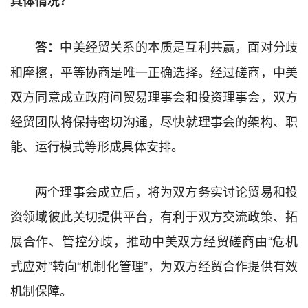
具体情况？
中美经贸关系的本质是互利共赢，面对分歧
答：
和摩擦，平等协商是唯一正确选择。经过磋商，中美
双方同意成立政府间贸易理事会和投资理事会，双方
经贸团队将保持密切沟通，尽快就理事会的架构、职
能、运行模式等形成具体安排。
两个理事会成立后，将为双方务实讨论贸易和投
资领域彼此关切提供平台，有利于双方交流政策、拓
展合作、管控分歧，推动中美双方经贸磋商由“危机
式应对”转向“机制化管理”，为双方经贸合作提供有效
机制保障。