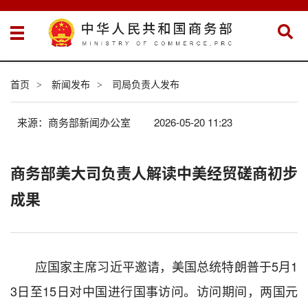
首页
新闻发布
司局负责人发布
>
>
来源：商务部新闻办公室
2026-05-20 11:23
商务部美大司负责人解读中美经贸磋商初步
成果
应国家主席习近平邀请，美国总统特朗普于5月1
3日至15日对中国进行国事访问。访问期间，两国元