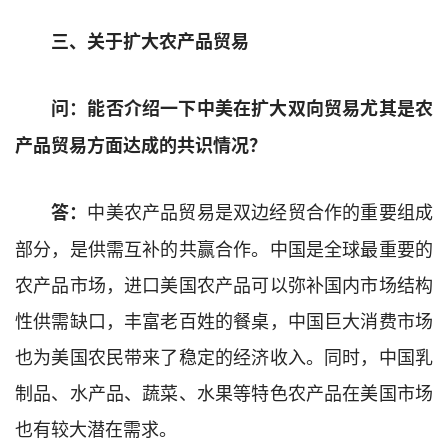
三、关于扩大农产品贸易
问：
能否介绍一下中美在扩大双向贸易尤其是农
产品贸易方面达成的共识情况？
中美农产品贸易是双边经贸合作的重要组成
答：
部分，是供需互补的共赢合作。中国是全球最重要的
农产品市场，进口美国农产品可以弥补国内市场结构
性供需缺口，丰富老百姓的餐桌，中国巨大消费市场
也为美国农民带来了稳定的经济收入。同时，中国乳
制品、水产品、蔬菜、水果等特色农产品在美国市场
也有较大潜在需求。