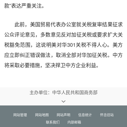
款
”
表达严重关注。
此前，美国贸易代表办公室就关税复审结果征求
公众评论意见，多数意见反对加征关税或
要求
扩大关
税豁免范围，这说明美对华
301
关税不得人心。美方
应立即纠正错误做法，取消全部对华加征关税。
中方
将采取必要措施，坚决捍卫中方企业利益。
主办单位：中华人民共和国商务部
网站管理
网站地图
网站声明
信息统计
怀念旧站
联系我们
内部邮箱