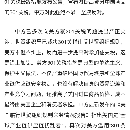
01
关税最终措施
发布公告，宣布将提高部分
中国
商品
的
301
关税。中方对此强烈不满，坚决反对。
中方已多次向美方就
301
关税问题提出严正交
涉。
世贸组织早已裁决
301
关税违反世贸组织规则，
美方不但不纠正，反而进一步提高对华加征关税，这
是错上加错。美方
301
关税措施是典型的单边主义、
保护主义做法，
不仅严重破坏国际贸易秩序和全球产
业链供应链安全稳定，也没有解决自身的贸易逆差和
产业竞争力问题，还推高了美国进口商品价格，成本
最终由美国企业和消费者承担。
中方最新
发布的《美
国履行世贸组织规则义务情况报告》
指出美国是
“
全
球产业链供应链扰乱者
”
，
再次对美方滥用
“301
条