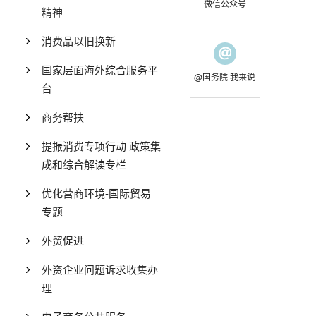
微信公众号
精神
消费品以旧换新
国家层面海外综合服务平
@国务院 我来说
台
商务帮扶
提振消费专项行动 政策集
成和综合解读专栏
优化营商环境-国际贸易
专题
外贸促进
外资企业问题诉求收集办
理