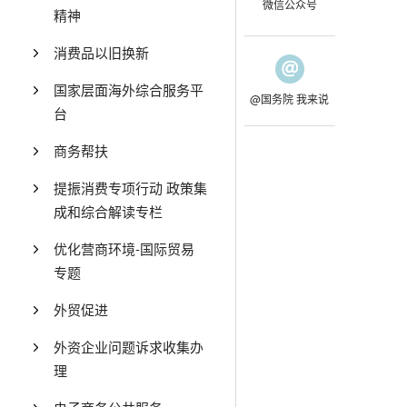
微信公众号
精神
消费品以旧换新
国家层面海外综合服务平
@国务院 我来说
台
商务帮扶
提振消费专项行动 政策集
成和综合解读专栏
优化营商环境-国际贸易
专题
外贸促进
外资企业问题诉求收集办
理