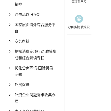
微信公众号
精神
消费品以旧换新
国家层面海外综合服务平
@国务院 我来说
台
商务帮扶
提振消费专项行动 政策集
成和综合解读专栏
优化营商环境-国际贸易
专题
外贸促进
外资企业问题诉求收集办
理