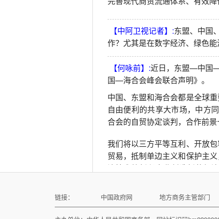
完善现代商贸流通体系、有效降
【中阿卫视记者】:
东盟、中国
作？尤其是在数字经济、绿色能
【何咏前】:
近日，东盟—中国
国—海合会峰会联合声明》。
中国、东盟和海合会都是全球重
自由便利的共享大市场，中方同
合会的自贸协定谈判，合作前景
我们将以三方平等互利、开放包
贸易，抵制单边主义和保护主义
济技术等新兴产业创造新的经济
荣注入强大动力。谢谢。
链接：
中国政府网
地方商务主管部门
【美国国际市场新闻社记者】: