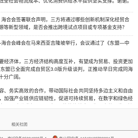
低全社会物流成本、优化消费供给水平提供坚实支撑。谢谢。
、海合会签署联合声明，三方将通过哪些创新机制深化经贸合
源等新型领域，是否会推出跨境试点项目或专项基金支持？
—海合会峰会在马来西亚吉隆坡举行，会议通过了《东盟—中
要经济体，三方经济结构高度互补，有望成为贸易、投资更加
东盟已全面完成自贸区3.0版升级谈判，正推动早日完成同海
十分广阔。
容、务实高效的合作，带动国际社会共同坚持多边主义和自由
，加强产业链供应链韧性，促进可持续贸易，在数字和绿色经
机遇，充分发挥1+1+1大于3的整体效应，为三方共同发展繁
相关社团
欧盟最近对来自中国的轮胎发起了反倾销调查。您认为这一举