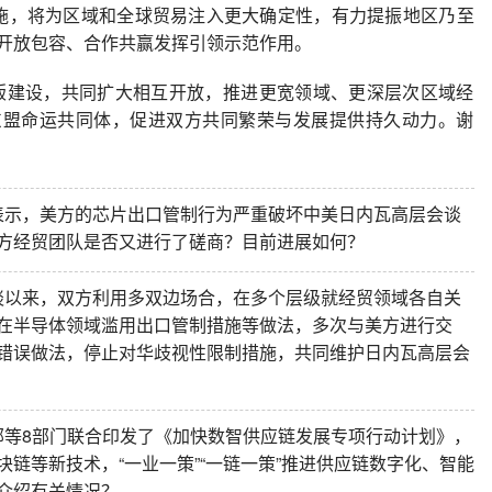
施，将为区域和全球贸易注入更大确定性，有力提振地区乃至
开放包容、合作共赢发挥引领示范作用。
0版建设，共同扩大相互开放，推进更宽领域、更深层次区域经
东盟命运共同体，促进双方共同繁荣与发展提供持久动力。谢
表示，美方的芯片出口管制行为严重破坏中美日内瓦高层会谈
方经贸团队是否又进行了磋商？目前进展如何？
谈以来，双方利用多双边场合，在多个层级就经贸领域各自关
在半导体领域滥用出口管制措施等做法，多次与美方进行交
错误做法，停止对华歧视性限制措施，共同维护日内瓦高层会
部等8部门联合印发了《加快数智供应链发展专项行动计划》，
链等新技术，“一业一策”“一链一策”推进供应链数字化、智能
介绍有关情况？