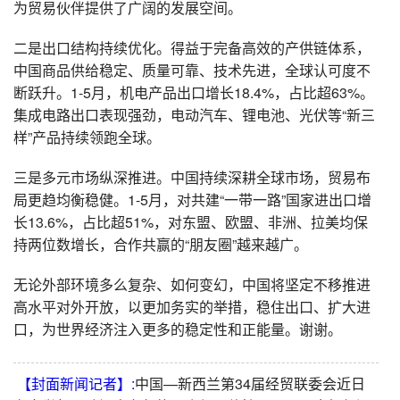
为贸易伙伴提供了广阔的发展空间。
二是出口结构持续优化。得益于完备高效的产供链体系，
中国商品供给稳定、质量可靠、技术先进，全球认可度不
断跃升。1-5月，机电产品出口增长18.4%，占比超63%。
集成电路出口表现强劲，电动汽车、锂电池、光伏等“新三
样”产品持续领跑全球。
三是多元市场纵深推进。中国持续深耕全球市场，贸易布
局更趋均衡稳健。1-5月，对共建“一带一路”国家进出口增
长13.6%，占比超51%，对东盟、欧盟、非洲、拉美均保
持两位数增长，合作共赢的“朋友圈”越来越广。
无论外部环境多么复杂、如何变幻，中国将坚定不移推进
高水平对外开放，以更加务实的举措，稳住出口、扩大进
口，为世界经济注入更多的稳定性和正能量。谢谢。
【封面新闻记者】:
中国—新西兰第34届经贸联委会近日