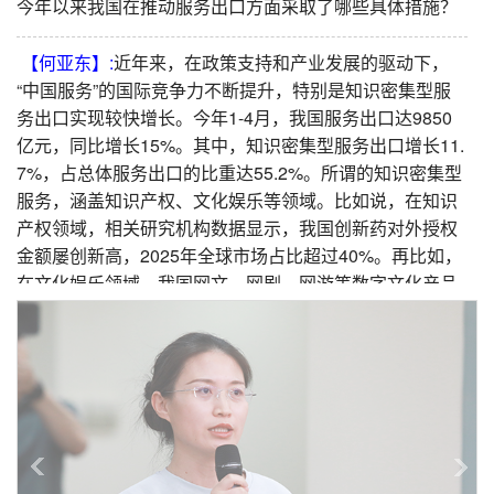
今年以来我国在推动服务出口方面采取了哪些具体措施？
【何亚东】:
近年来，在政策支持和产业发展的驱动下，
“中国服务”的国际竞争力不断提升，特别是知识密集型服
务出口实现较快增长。今年1-4月，我国服务出口达9850
亿元，同比增长15%。其中，知识密集型服务出口增长11.
7%，占总体服务出口的比重达55.2%。所谓的知识密集型
服务，涵盖知识产权、文化娱乐等领域。比如说，在知识
产权领域，相关研究机构数据显示，我国创新药对外授权
金额屡创新高，2025年全球市场占比超过40%。再比如，
在文化娱乐领域，我国网文、网剧、网游等数字文化产品
在全球刮起了“中国旋风”，已成为文化消费和文化出海新
引擎，“内容+平台+模式”出海步伐加快。
今年以来，商务部认真贯彻落实党中央、国务院决策部
署，会同有关部门出台了一系列政策，包含促进旅行服务
出口、服务贸易标准化、加快建设国家服务贸易创新发展
示范区和国家数字贸易示范区等。同时，我们持续实施对
外文化贸易“千帆出海”行动计划，助力文化企业开拓国际