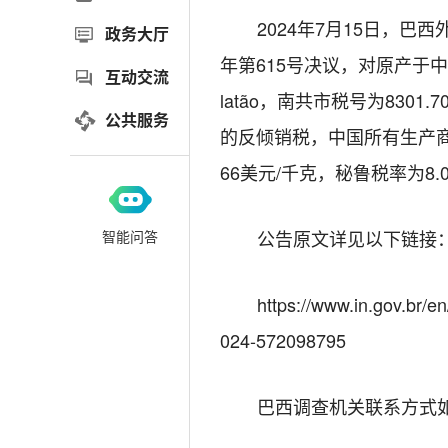
2024
年
7
月
15
日，巴西
政务大厅
年第
615
号决议，对原产于中
互动交流
latão
，南共市税号为
8301.70
公共服务
的反倾销税，中国所有生产
66
美元
/
千克，秘鲁税率为
8
.
公告
原文
详见以下链接
智能问答
https://www.in.gov.br/e
024-572098795
巴西
调查机关联系方式