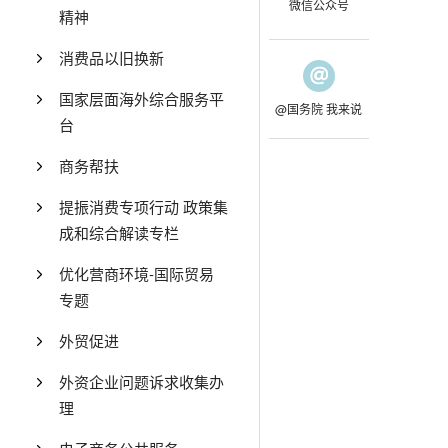
微信公众号
精神
消费品以旧换新
国家层面海外综合服务平
@国务院 我来说
台
商务帮扶
提振消费专项行动 政策集
成和综合解读专栏
优化营商环境-国际贸易
专题
外贸促进
外资企业问题诉求收集办
理