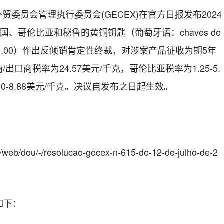
外贸委员会管理执行委员会
(GECEX)
在官方日报发布
2024
国、哥伦比亚和秘鲁的黄铜钥匙（葡萄牙语：
chaves de
.00
）作出反倾销肯定性终裁，对涉案产品征收为期
5
年
商
/
出口商税率为
24.57
美元
/
千克，哥伦比亚税率为
1.25
-
5.
00-
8.88
美元
/
千克。决议自发布之日起生效。
：
n/web/dou/-/resolucao-gecex-n-615-de-12-de-julho-de-2
如下：