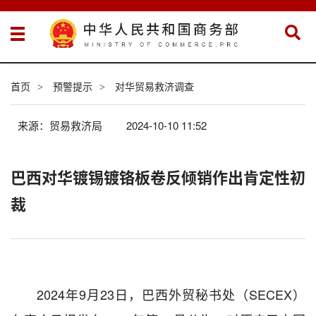
首页
预警提示
对华贸易救济调查
>
>
来源：贸易救济局
2024-10-10 11:52
巴西对华镀锡镀铬板卷反倾销作出肯定性初
裁
2024
年
9
月
23
日，巴西外贸秘书处（
SECEX
）