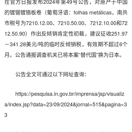
在官方日报发布
2024
年第
49
号公告，对原产于中国
的镀锡镀铬板卷（葡萄牙语：
folhas metálicas
，南共
市税号为
7210.12.00
、
7210.50.00
、
7212.10.00
和
72
12.50.90
）作出反倾销肯定性初裁
，建议征收
251.97
－
341.28
美元
/
吨的临时反倾销税，有效期不超过
6
个
月。公告通报调查机关已将本案“替代国”换为日本。
公告
全文可通过以下网址查询：
https://pesquisa.in.gov.br/imprensa/jsp/visualiz
a/index.jsp?data=23/09/2024&jornal=515&pagina=3
3