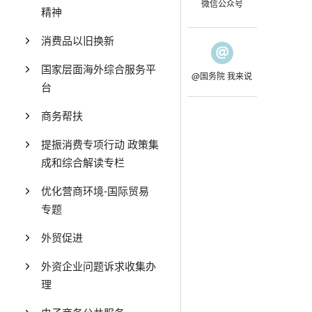
微信公众号
精神
消费品以旧换新
国家层面海外综合服务平
@国务院 我来说
台
商务帮扶
提振消费专项行动 政策集
成和综合解读专栏
优化营商环境-国际贸易
专题
外贸促进
外资企业问题诉求收集办
理