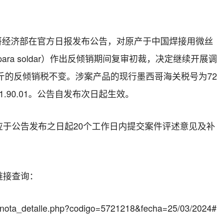
墨西哥经济部在官方日报发布公告，对原产于中国焊接用微丝
e para soldar）作出反倾销期间复审初裁，决定继续开展调
/公斤的反倾销税不变。涉案产品的现行墨西哥海关税号为72
和8311.90.01。公告自发布次日起生效。
应于公告发布之日起20个工作日内提交案件评述意见及补
链接查询：
x/nota_detalle.php?codigo=5721218&fecha=25/03/2024#