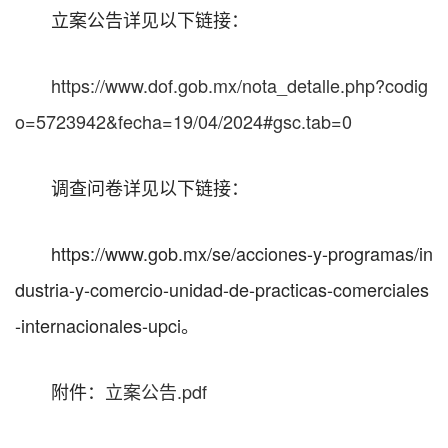
立案公告详见以下链接：
https://www.dof.gob.mx/nota_detalle.php?codig
o=5723942&fecha=19/04/2024#gsc.tab=0
调查问卷详见以下链接：
https://www.gob.mx/se/acciones-y-programas/in
dustria-y-comercio-unidad-de-practicas-comerciales
-internacionales-upci。
附件：
立案公告.pdf