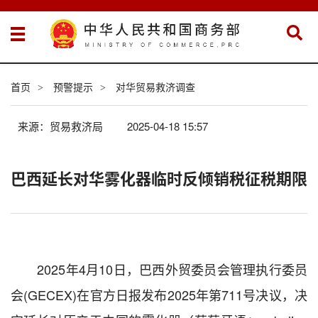
首页
预警提示
对华贸易救济调查
>
>
来源：贸易救济局
2025-04-18 15:57
巴西延长对华雾化器临时反倾销税征税期限
2025
年
4
月
10
日，巴西外贸委员会管理执行委员
会
(GECEX)
在官方日报发布
2025
年第
711
号决议，决