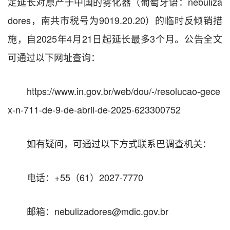
定延长对原产于中国的雾化器（葡萄牙语：
nebuliza
dores
，南共市税号为
9019.20.20
）的临时反倾销措
施，自
2025
年
4
月
21
日起延长最多
3
个月
。公告
全文
可通过以下网址查询：
https://www.in.gov.br/web/dou/-/resolucao-gece
x-n-711-de-9-de-abril-de-2025-623300752
如有疑问，可通过以下方式联系巴调查机关：
电话：
+55
（
61
）
2027-7770
邮箱：
nebulizadores@mdic.gov.br