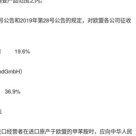
号公告和
20
19
年第
28
号公告
的规定，
对
欧盟
各公司征收
任公司
19
.
6
%
nd
GmbH
）
司
36.9%
法
进口经营者在进口
原产于
欧盟
的
甲苯胺
时，
应向中华人民