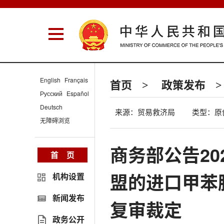
English
Français
首页
政策发布
>
>
Русский
Español
Deutsch
来源：贸易救济局
类型：原
无障碍浏览
商务部公告20
首 页
盟的进口甲苯
机构设置
新闻发布
复审裁定
政务公开