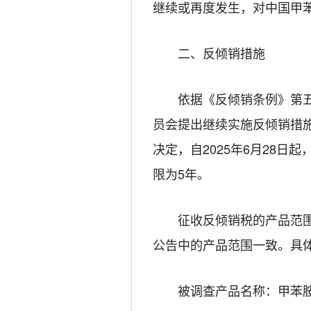
继续或再度发生，对中国
甲
二、反倾销措施
依
据《反倾销条例》第
员会提出继续实施反倾销措
决定，自
202
5
年
6
月
28
日起
限为
5
年。
征收反倾销税的产品范
公告中的产品范围一致。具
被调查产品
名称：
甲苯