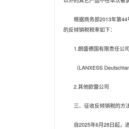
根据商务部
201
3
年第
44
的反倾销税税率如下：
1.
朗盛德国有限责
（
LANXESS
Deutschla
2.
其他欧盟公
三、征收反倾销税的方
自
202
5
年
6
月
28
日
起，