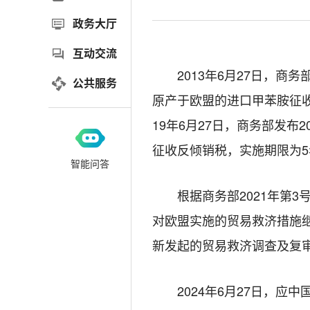
政务大厅
互动交流
2013
年
6
月
27
日，商务
公共服务
原产于欧盟的进口甲苯胺征
19
年
6
月
27
日，商务部发布
2
征收反倾销税，实施期限为
5
智能问答
根据商务部
2021
年第
3
对欧盟实施的贸易救济措施
新发起的贸易救济调查及复
202
4
年
6
月
2
7
日，应中