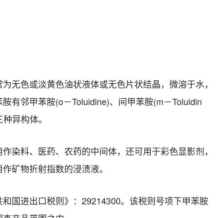
常为无色或淡黄色油状液体或无色片状结晶，微溶于水，
苯胺有邻甲苯胺
(o
－
Toluidine)
、间甲苯胺
(m
－
Toluidin
三种异构体。
用作染料、医药、农药的中间体，还可用于彩色显影剂，
用作矿物折射指数的浸渍液。
共和国进出口税则》：
29214300
。该税则号项下甲苯胺
调查产品范围之内。