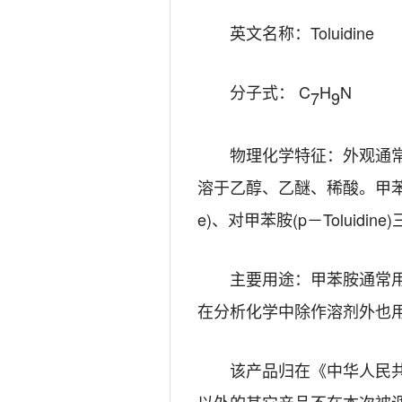
英文名称：
Toluidine
分子式：
C
H
N
7
9
物理化学特征
：
外观通
溶于乙醇、乙醚、稀酸。甲
e)
、对甲苯胺
(p
－
Toluidine)
主要用途：甲苯胺通常
在分析化学中除作溶剂外也
该产品归在《中华人民
以外的其它产品不在本次
被