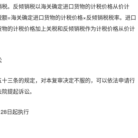
销税。反倾销税以海关
确
定
进口货物
的
计
税价格从价计
税
额
=
海关
确定进口货物的计税
价格
×
反倾销税税率。进口
货物
的
计税
价格加上关税和反倾销税作为计税价格从价计
讼
五十三条的规定，对本复审决定不服的，可以依法申请行
法院提起诉讼。
月
28
日
起执行