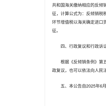
共和国海关缴纳相应的反倾
征，计算公式为：反倾销税
环节增值税以海关
确
定
进口
征。
四、行政复议和行政诉
根据《反倾销条例》第
政复议，也可以依法向人民
五、
本公告自
202
5
年
6