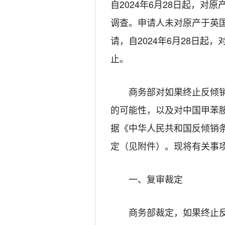
自
202
4
年
6
月
28
日起，对原
调查。申请人未对原产于英
请，自
2024
年
6
月
28
日起，
止。
商务部对如果终止反倾
的可能性，以及对中国
甲苯
据《中华人民共和国反倾销
定（见附件
）。现将有关事
一、复审裁定
商务部裁定，如果终止