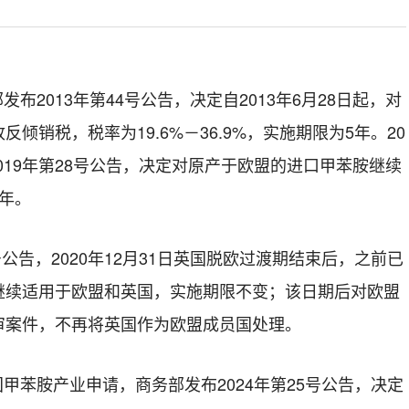
部发布
2013
年第
44
号公告，决定自
2013
年
6
月
2
8
日起，对
收反倾销税，税率为
19.6%
－
36.9%
，实施期限为
5
年。
20
019
年第
28
号公告，决定对原产于欧盟的进口甲苯胺继续
年。
号公告，
2020
年
12
月
31
日英国脱欧过渡期结束后，之前已
继续适用于欧盟和英国，实施期限不变；该日期后对欧盟
审案件，不再将英国作为欧盟成员国处理。
国甲苯胺产业申请，商务部发布
202
4
年第
25
号公告，决定