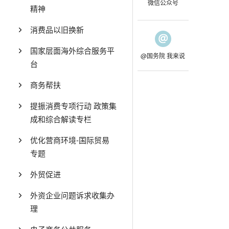
微信公众号
精神
消费品以旧换新
国家层面海外综合服务平
@国务院 我来说
台
商务帮扶
提振消费专项行动 政策集
成和综合解读专栏
优化营商环境-国际贸易
专题
外贸促进
外资企业问题诉求收集办
理