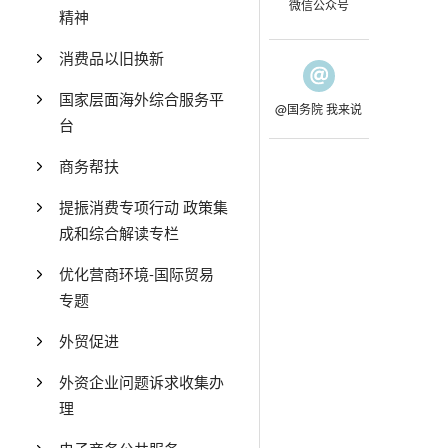
微信公众号
精神
消费品以旧换新
国家层面海外综合服务平
@国务院 我来说
台
商务帮扶
提振消费专项行动 政策集
成和综合解读专栏
优化营商环境-国际贸易
专题
外贸促进
外资企业问题诉求收集办
理