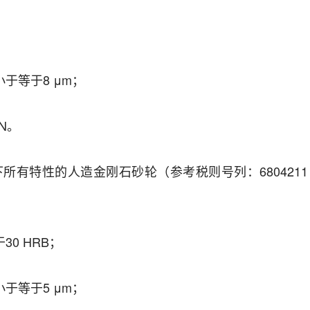
；
小于等于8 μm；
N。
以下所有特性的人造金刚石砂轮（参考税则号列：6804211
30 HRB；
小于等于5 μm；