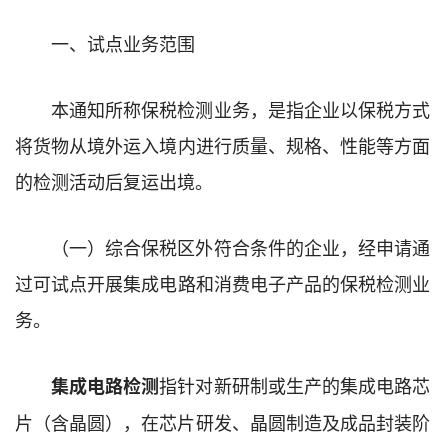
一、
试点业务范围
本
通知
所称保税
检测
业务，是指
企业
以保税方式
将
货物
从境外运入境内
进行质量、规格、
性能
等方面
的检测活动
后复运出境
。
（一）
综合保税区外符合条件的
企业
，
经
申请通
过
可试点
开展集成电路和消费电子产品的保税检测业
务。
指针对新研制或生产的集成电路芯
集成电路检测
片（含晶圆），在芯片研发、晶圆制造及成品封装阶