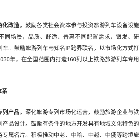
鼓励
各类社会
资本
参与
投资旅游
列车
设备设施
游化改造。
不同场景，品质、舒适、普惠不同配置
需求
，银发、研
列车。
鼓励旅游列车与知名
IP
跨界联名，以市场化方式打
2030
年，在全国范围内打造
160
列以上铁路旅游
列车
专用
体系
深化
旅游专列市场化
运营
，
鼓励旅游企业
与
铁
专列产品。
列产品设计。
鼓励有条件的地方开发具有地域文化特色的
游专属名片
。
积极推动中老、中哈、中越、中俄等跨境旅