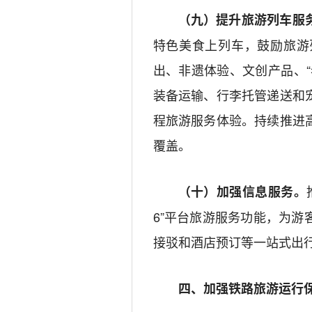
（九）提升
旅游
列车服
特色美食上列车，
鼓励
旅游
出、非遗
体验
、文创产品、
“
装备运输、行李托管
递送
和
程旅游服务体验。
持续推进
覆盖
。
（十）加强信息服务。
6”
平台旅游服务功能，为游
接驳和酒店预订等
一站式
出
四
、
加强
铁路旅游运行