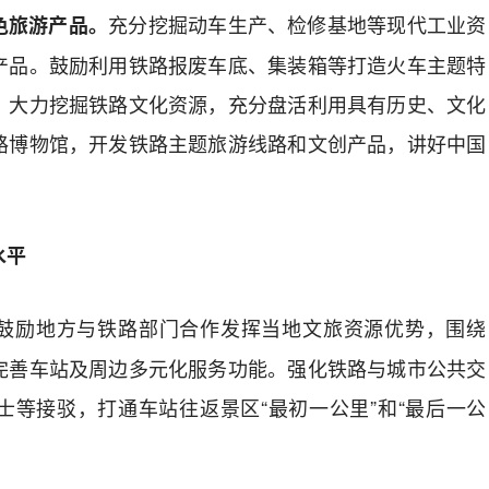
充分挖掘动车生产、检修基地等现代工业资
色旅游产品。
产品。鼓励利用铁路报废车底、集装箱等打造火车主题特
。大力挖掘铁路文化资源，
充分
盘活利用具有历史、文化
路博物馆，
开发铁路主题旅游线路和文创产品，讲好中国
水平
鼓励
地方
与铁路部门合作
发挥当
地
文旅
资源
优势，围绕
完善
车站
及
周边
多元化服务功能
。强化铁路与城市公共交
士等接驳，打通车站往返景区
“
最初
一公里
”
和
“
最后一公