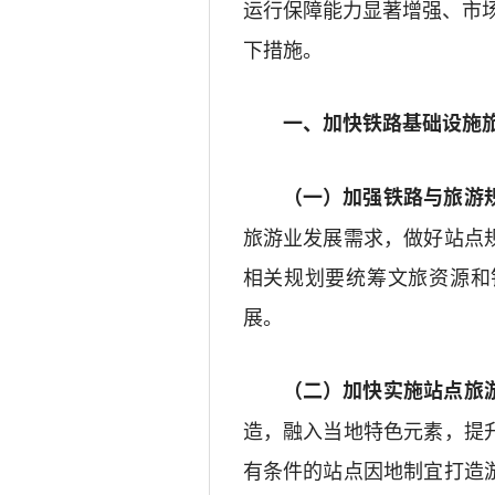
运行保障能力显著增强
、
市
下
措施
。
一
、加快铁路基础设施
（一）加强铁路与旅游
旅游业发展需求，
做好
站点
相关规划要统筹
文
旅资源和
展。
（二）加快
实施
站点旅
造，融入当地特色元素，提
有条件的站点因地制宜
打造