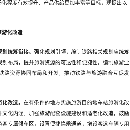
场化程度
有效提升
、
产品供给更加丰富
等目标，
现提出
以
旅游化改造
强化规划引领，编制铁路相关规划应统筹
规划
统筹
衔接
。
规划布局，提升旅游资源的可达性和便捷性。编制旅游业
铁路资源协同布局和开发，
推动
铁路与旅游
融合互促
发
在有条件的地
方
实施旅游目的地车站旅游化改
游化改造。
升文化内涵。加强旅游配套设施建设和适老化改造，
鼓励
游客专属候车区
，
设置便捷
换乘
通道
，增设客运车辆专用