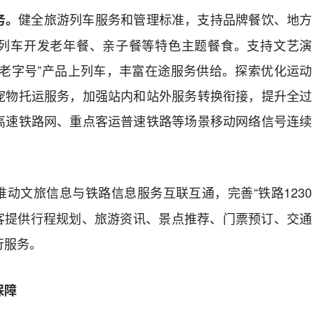
健全旅游列车服务和管理标准，支持品牌餐饮、地方
务。
列车开发
老年餐、亲子餐等
特色主题餐食
。
支持文艺演
老字号
”
产品上列车，丰富在途服务供给
。探
索优化运动
宠物托运服务，
加强站内和站外服务转换衔接，提升全过
高速铁路网、重点客运普速铁路等场景移动网络
信号
连续
推动
文旅信息
与铁路信息服务互联互通，完善
“
铁路
1230
客提供行程规划、旅游资讯、景点推荐、门票预
订
、交通
行服务。
保障