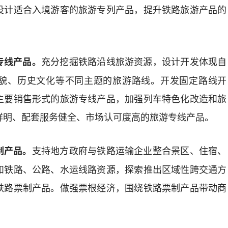
设计适合入境游客的旅游专列产品，提升铁路旅游产品的
充分挖掘铁路沿线旅游资源，设计开发体现自
专线产品。
貌
、历史文化等不同主题的旅游路线。
开发固定路线开
主要销售形式的旅游专线产品，
加强列车
特色化改造
和
旅
鲜明、配套服务健全、市场认可度高的旅游专线产品。
支持
地方政府与铁路运输企业整合景区、
住宿
、
制产品。
和铁路
、公路、水运
线路
资源
，探索
推出
区域性跨交通方
铁路票制产品。
做
强
票
根经济，
围绕铁路票制产品带动商