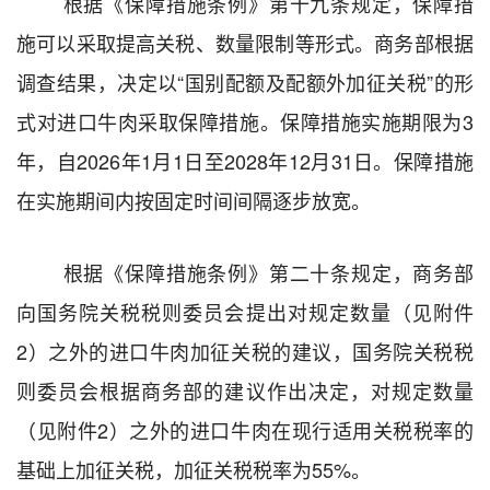
根据《保障措施条例》第
十九条规定，保障措
施可以采取提高关税、数量限制等形式。商务部根据
调查结果，决定
以
“
国别配额及配额外加征关税
”
的形
式对进口牛肉采取保障措施。保障
措施实
施期限为
3
年，自
2026
年
1
月
1
日至
2028
年
12
月
31
日。
保障措施
在实施期间
内按固定时间间隔逐步放宽
。
根据《保障措施条例》第二十条规定，商务部
向国务院关税税则委员会提出
对规定数量（见附件
2
）之外的进口牛肉
加征关税的建议，国务院关税税
则委员会根据商务部的建议作出决定
，对规定数量
（见附件
2
）之外的进口牛肉
在现行适
用关税税率的
基础上
加征关税
，加征关税税率为
55%
。