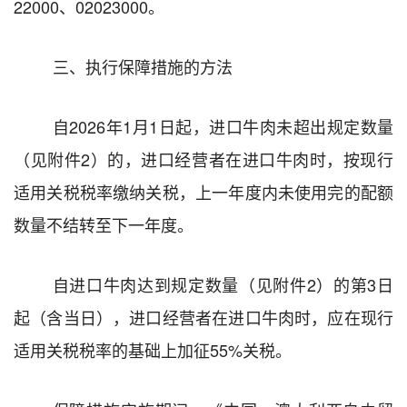
22000
、
02023000
。
三
、执行保障措施的方法
自
2026
年
1
月
1
日起
，进口牛肉未超出
规定数量
（见
附件
2
）
的，
进口经营者在进口牛肉时，按现行
适用关税税率缴纳关税
，上一年度内未使用完的配额
数量不结转至下一年度。
自进口牛肉达到规定数量（见附件
2
）
的第
3
日
起
（含当日），
进口经营者在进口牛肉时
，应
在现行
适
用关税税率的基础上加征
55%
关税。