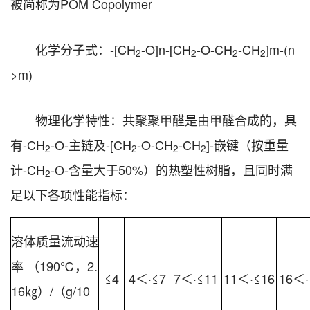
被简称为POM Copolymer
化学分子式：-[CH
-O]n-[CH
-O-CH
-CH
]m-(n
2
2
2
2
>m)
物理化学特性：共聚聚甲醛是由甲醛合成的，具
有-CH
-O-主链及-[CH
-O-CH
-CH
]-嵌键（按重量
2
2
2
2
计-CH
-O-含量大于50%）的热塑性树脂，且同时满
2
足以下各项性能指标：
溶体质量流动速
率 （190℃，2.
≤4
4＜·≤7
7＜·≤11
11＜·≤16
16＜·
16㎏）/（g/10