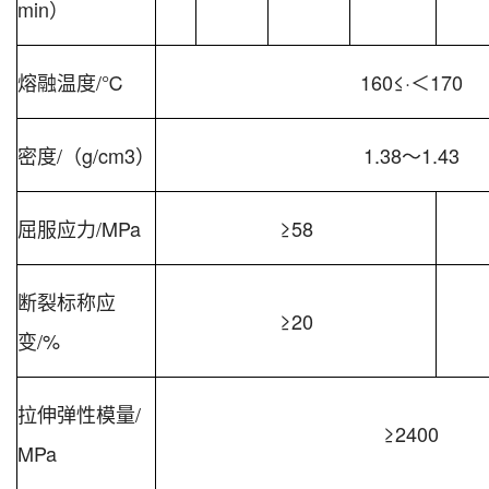
min）
熔融温度/℃
160≤·＜170
密度/（g/cm3）
1.38～1.43
屈服应力/MPa
≥58
断裂标称应
≥20
变/%
拉伸弹性模量/
≥2400
MPa